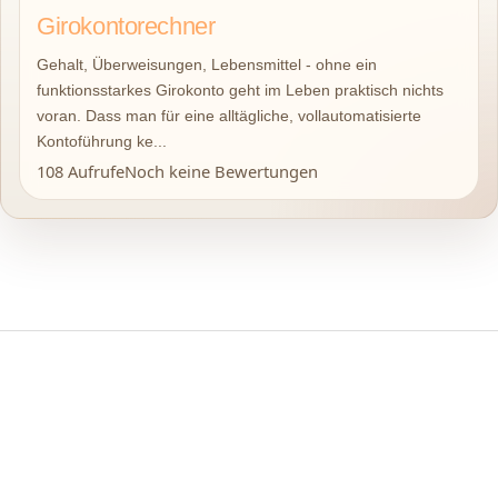
Girokontorechner
Gehalt, Überweisungen, Lebensmittel - ohne ein
funktionsstarkes Girokonto geht im Leben praktisch nichts
voran. Dass man für eine alltägliche, vollautomatisierte
Kontoführung ke...
108 Aufrufe
Noch keine Bewertungen